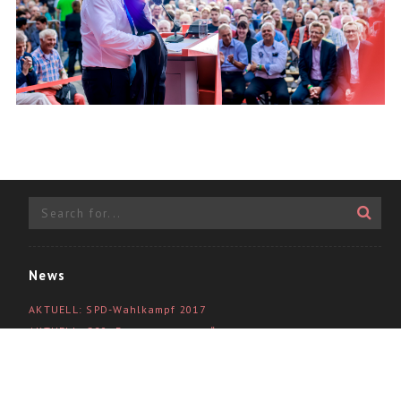
News
AKTUELL: SPD-Wahlkampf 2017
AKTUELL: G20 „Damenprogramm“
Show
Politik-Portraits
Angela Alaaf