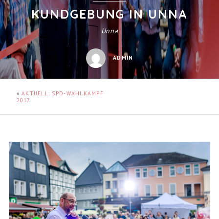
KUNDGEBUNG IN UNNA
Unna
ADMIN
«
AKTUELL: SPD-WAHLKAMPF
2017