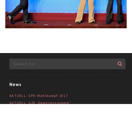
News
AKTUELL: SPD-Wahlkampf 2017
AKTUELL: G20 „Damenprogramm“
Show
Politik-Portraits
Angela Alaaf
Videodoku BM Müller in Südamerika