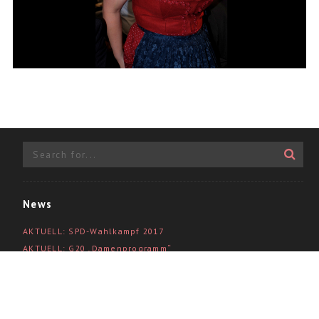
News
AKTUELL: SPD-Wahlkampf 2017
AKTUELL: G20 „Damenprogramm“
Show
Politik-Portraits
Angela Alaaf
Videodoku BM Müller in Südamerika